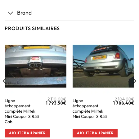
Brand
PRODUITS SIMILAIRES
2 110,00
€
2 104,00
€
Ligne
Ligne
1 793,50
€
1 788,40
€
échappement
échappement
complète Milltek
complète Milltek
Mini Cooper S R53
Mini Cooper S R53
Cab
AJOUTER AU PANIER
AJOUTER AU PANIER