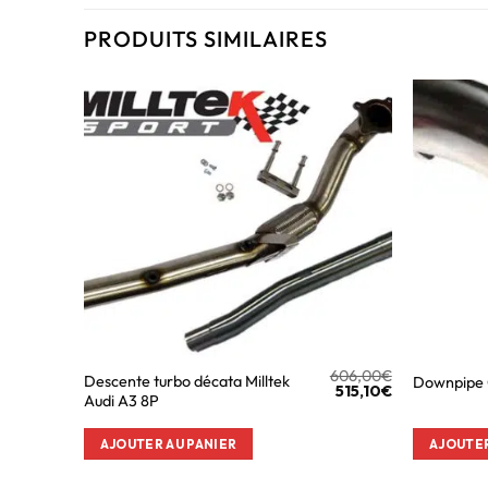
PRODUITS SIMILAIRES
606,00
€
Descente turbo décata Milltek
Downpipe 
515,10
€
Audi A3 8P
AJOUTER AU PANIER
AJOUTER