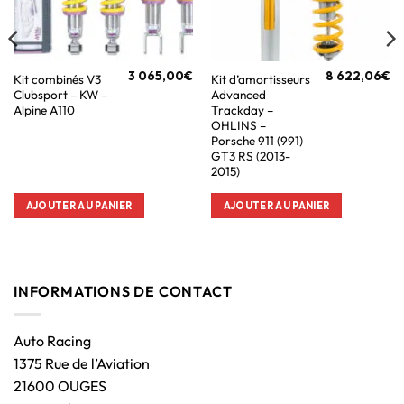
3 065,00
€
8 622,06
€
Kit combinés V3
Kit d’amortisseurs
Clubsport – KW –
Advanced
Alpine A110
Trackday –
OHLINS –
Porsche 911 (991)
GT3 RS (2013-
2015)
AJOUTER AU PANIER
AJOUTER AU PANIER
INFORMATIONS DE CONTACT
Auto Racing
1375 Rue de l’Aviation
21600 OUGES