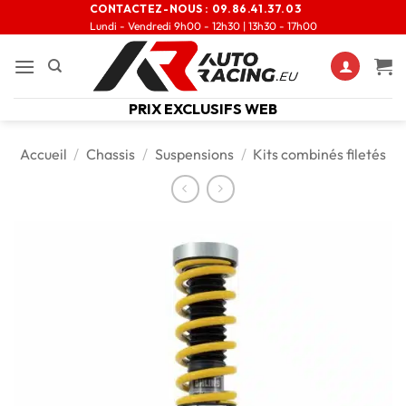
CONTACTEZ-NOUS :
09.86.41.37.03
Lundi - Vendredi 9h00 - 12h30 | 13h30 - 17h00
PRIX EXCLUSIFS WEB
Accueil
/
Chassis
/
Suspensions
/
Kits combinés filetés