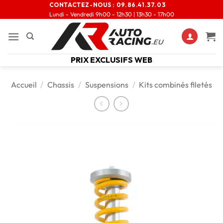
CONTACTEZ-NOUS :
09.86.41.37.03
Lundi - Vendredi 9h00 - 12h30 | 13h30 - 17h00
PRIX EXCLUSIFS WEB
Accueil
/
Chassis
/
Suspensions
/
Kits combinés filetés