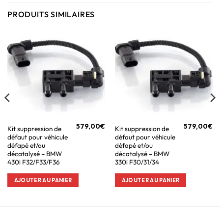
PRODUITS SIMILAIRES
579,00
€
579,00
€
Kit suppression de
Kit suppression de
défaut pour véhicule
défaut pour véhicule
défapé et/ou
défapé et/ou
décatalysé – BMW
décatalysé – BMW
430i F32/F33/F36
330i F30/31/34
AJOUTER AU PANIER
AJOUTER AU PANIER