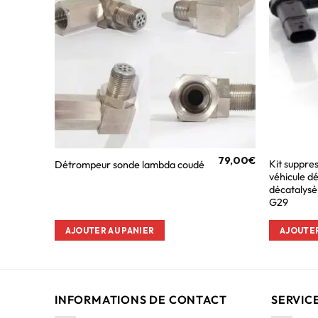
79,00
€
Kit suppre
Détrompeur sonde lambda coudé
véhicule d
décatalys
G29
AJOUTER AU PANIER
AJOUTER
INFORMATIONS DE CONTACT
SERVIC