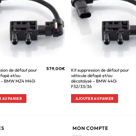
579,00
€
ssion de défaut pour
Kit suppression de défaut pour
éfapé et/ou
véhicule défapé et/ou
é – BMW MZ4 M40i
décatalysé – BMW 440i
F32/33/36
 AU PANIER
AJOUTER AU PANIER
ES
MON COMPTE