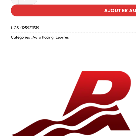
AJOUTER AU
UGS :
1259211519
Catégories :
Auto Racing
,
Leurres