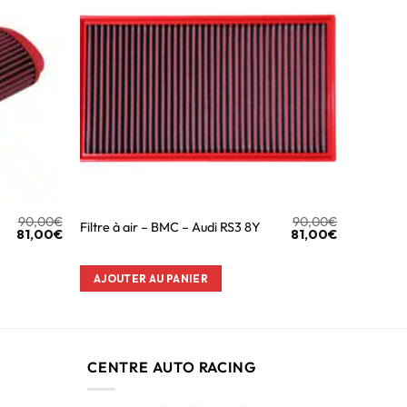
90,00
€
90,00
€
Filtre à air – BMC – Audi RS3 8Y
81,00
€
81,00
€
AJOUTER AU PANIER
CENTRE AUTO RACING