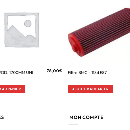
78,00
€
POD. 1700MM UNI
Filtre BMC – 118d E87
 AU PANIER
AJOUTER AU PANIER
ES
MON COMPTE