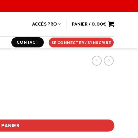
ACCÈS PRO
PANIER /
0,00
€
CONTACT
SE CONNECTER / S’INSCRIRE
 PANIER