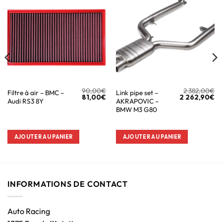
90,00
€
2 382,00
€
Filtre à air – BMC –
Link pipe set –
81,00
€
2 262,90
€
Audi RS3 8Y
AKRAPOVIC –
BMW M3 G80
AJOUTER AU PANIER
AJOUTER AU PANIER
INFORMATIONS DE CONTACT
Auto Racing