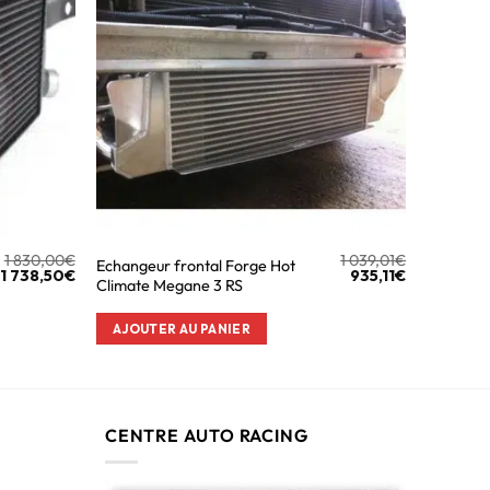
1 830,00
€
1 039,01
€
Echangeur frontal Forge Hot
1 738,50
€
935,11
€
Climate Megane 3 RS
AJOUTER AU PANIER
CENTRE AUTO RACING