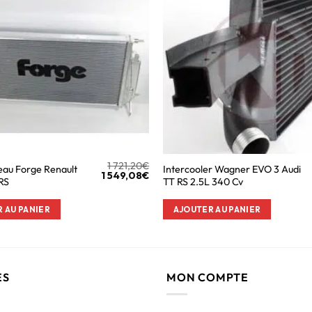
1 721,20
€
eau Forge Renault
Intercooler Wagner EVO 3 Audi
1 549,08
€
RS
TT RS 2.5L 340 Cv
 AU PANIER
AJOUTER AU PANIER
ES
MON COMPTE