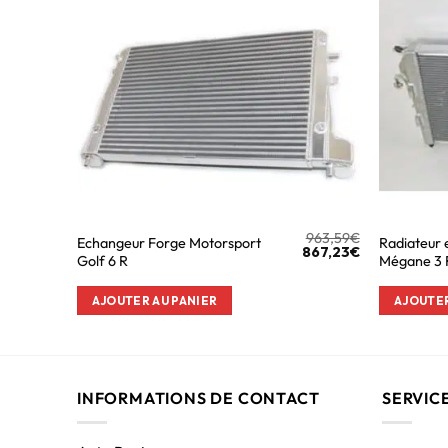
963,59
€
Echangeur Forge Motorsport
Radiateur 
867,23
€
Golf 6 R
Mégane 3 
AJOUTER AU PANIER
AJOUTER
INFORMATIONS DE CONTACT
SERVIC