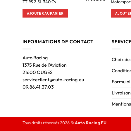
TT RS 2.5L 340 Cv
Motorspor
AJOUTER AU PANIER
AJOUTER
INFORMATIONS DE CONTACT
SERVIC
Auto Racing
Choix du
1375 Rue de l’Aviation
Condition
21600 OUGES
serviceclient@auto-racing.eu
Formulair
09.86.41.37.03
Livraison
Mentions
Tous droits réservés 2026 ©
Auto Racing EU