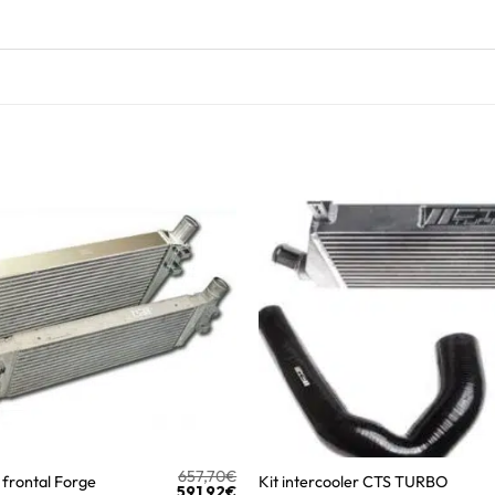
657,70
€
frontal Forge
Kit intercooler CTS TURBO
591,92
€