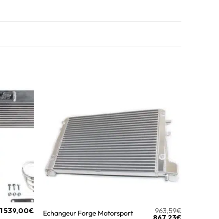
1 539,00
€
963,59
€
Echangeur Forge Motorsport
867,23
€