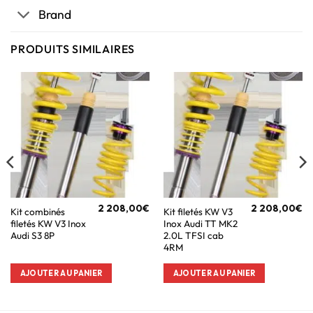
Brand
PRODUITS SIMILAIRES
2 208,00
€
2 208,00
€
Kit combinés
Kit filetés KW V3
filetés KW V3 Inox
Inox Audi TT MK2
Audi S3 8P
2.0L TFSI cab
4RM
AJOUTER AU PANIER
AJOUTER AU PANIER