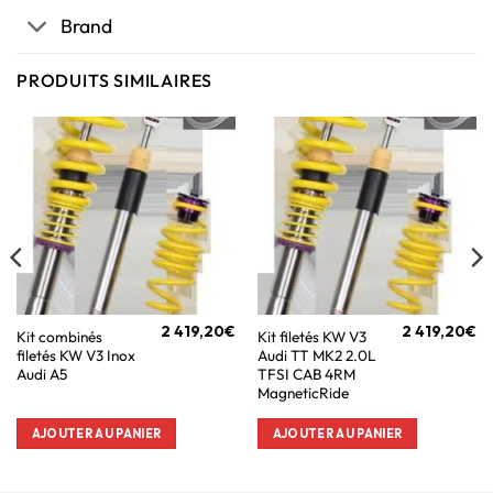
Brand
PRODUITS SIMILAIRES
2 419,20
€
2 419,20
€
Kit combinés
Kit filetés KW V3
filetés KW V3 Inox
Audi TT MK2 2.0L
Audi A5
TFSI CAB 4RM
MagneticRide
AJOUTER AU PANIER
AJOUTER AU PANIER