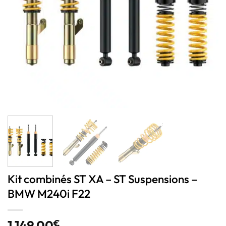
Kit combinés ST XA – ST Suspensions –
BMW M240i F22
1 149,00
€