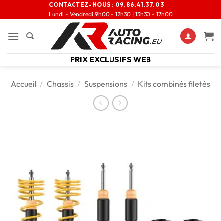
CONTACTEZ-NOUS :
09.86.41.37.03
Lundi - Vendredi 9h00 - 12h30 | 13h30 - 17h00
PRIX EXCLUSIFS WEB
Accueil
/
Chassis
/
Suspensions
/
Kits combinés filetés