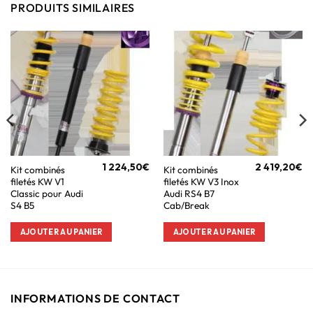
PRODUITS SIMILAIRES
1 224,50
€
2 419,20
€
Kit combinés
Kit combinés
filetés KW V1
filetés KW V3 Inox
Classic pour Audi
Audi RS4 B7
S4 B5
Cab/Break
AJOUTER AU PANIER
AJOUTER AU PANIER
INFORMATIONS DE CONTACT