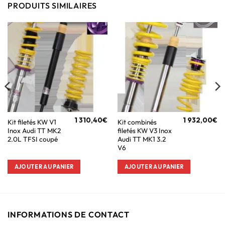
PRODUITS SIMILAIRES
1 310,40
€
1 932,00
€
Kit filetés KW V1
Kit combinés
Inox Audi TT MK2
filetés KW V3 Inox
2.0L TFSI coupé
Audi TT MK1 3.2
V6
AJOUTER AU PANIER
AJOUTER AU PANIER
INFORMATIONS DE CONTACT