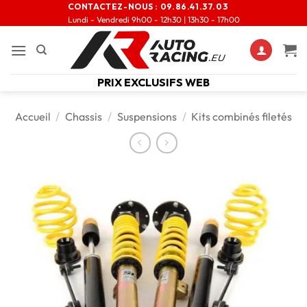
CONTACTEZ-NOUS :
09.86.41.37.03
Lundi - Vendredi 9h00 - 12h30 | 13h30 - 17h00
PRIX EXCLUSIFS WEB
Accueil
/
Chassis
/
Suspensions
/
Kits combinés filetés