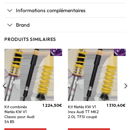
Informations complémentaires
Brand
PRODUITS SIMILAIRES
1 224,50
€
1 310,40
€
Kit combinés
Kit filetés KW V1
filetés KW V1
Inox Audi TT MK2
Classic pour Audi
2.0L TFSI coupé
S4 B5