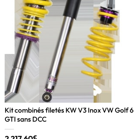
Kit combinés filetés KW V3 Inox VW Golf 6
GTI sans DCC
2 217,60
€