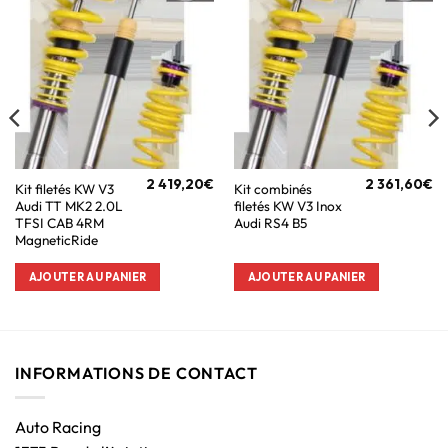
2 419,20
€
2 361,60
€
Kit filetés KW V3
Kit combinés
Audi TT MK2 2.0L
filetés KW V3 Inox
TFSI CAB 4RM
Audi RS4 B5
MagneticRide
AJOUTER AU PANIER
AJOUTER AU PANIER
INFORMATIONS DE CONTACT
Auto Racing