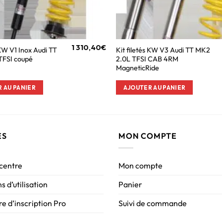
1 310,40
€
 KW V1 Inox Audi TT
Kit filetés KW V3 Audi TT MK2
TFSI coupé
2.0L TFSI CAB 4RM
MagneticRide
 AU PANIER
AJOUTER AU PANIER
ES
MON COMPTE
 centre
Mon compte
s d’utilisation
Panier
e d’inscription Pro
Suivi de commande