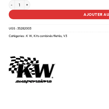
AJOUTER AU
UGS :
35282003
Catégories :
K W
,
Kits combinés filetés
,
V3