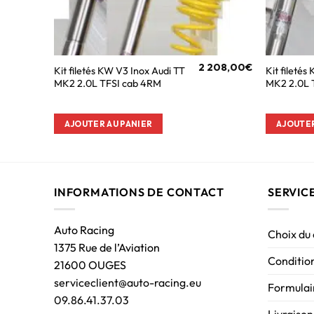
2 208,00
€
Kit filetés KW V3 Inox Audi TT
Kit filetés
MK2 2.0L TFSI cab 4RM
MK2 2.0L 
AJOUTER AU PANIER
AJOUTER
INFORMATIONS DE CONTACT
SERVIC
Auto Racing
Choix du
1375 Rue de l’Aviation
Condition
21600 OUGES
serviceclient@auto-racing.eu
Formulair
09.86.41.37.03