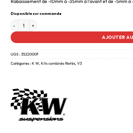
Rabaissement de -10mm à -35mm à l'avant et de -5mm à -
Disponible sur commande
AJOUTER AU
UGS :
3522000F
Catégories :
K W
,
Kits combinés filetés
,
V3