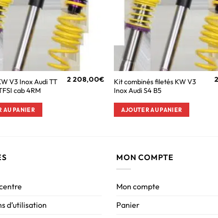
2 208,00
€
 KW V3 Inox Audi TT
Kit combinés filetés KW V3
TFSI cab 4RM
Inox Audi S4 B5
 AU PANIER
AJOUTER AU PANIER
ES
MON COMPTE
 centre
Mon compte
s d’utilisation
Panier