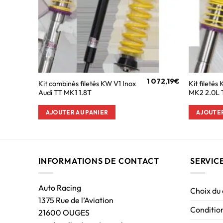
1 072,19
€
Kit combinés filetés KW V1 Inox
Kit filetés
Audi TT MK1 1.8T
MK2 2.0L 
AJOUTER AU PANIER
AJOUTER
INFORMATIONS DE CONTACT
SERVIC
Auto Racing
Choix du
1375 Rue de l’Aviation
Condition
21600 OUGES