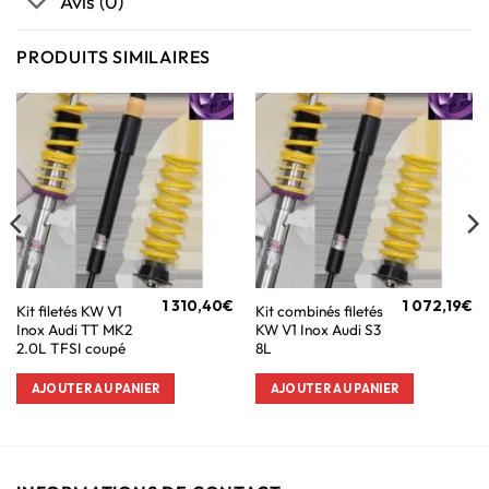
Avis (0)
PRODUITS SIMILAIRES
1 310,40
€
1 072,19
€
Kit filetés KW V1
Kit combinés filetés
Inox Audi TT MK2
KW V1 Inox Audi S3
2.0L TFSI coupé
8L
AJOUTER AU PANIER
AJOUTER AU PANIER