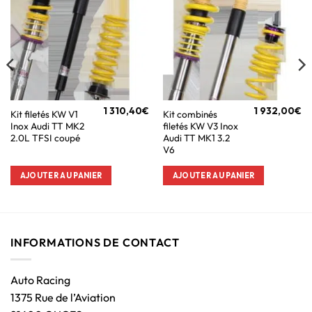
1 310,40
€
1 932,00
€
Kit filetés KW V1
Kit combinés
Inox Audi TT MK2
filetés KW V3 Inox
2.0L TFSI coupé
Audi TT MK1 3.2
V6
AJOUTER AU PANIER
AJOUTER AU PANIER
INFORMATIONS DE CONTACT
Auto Racing
1375 Rue de l’Aviation