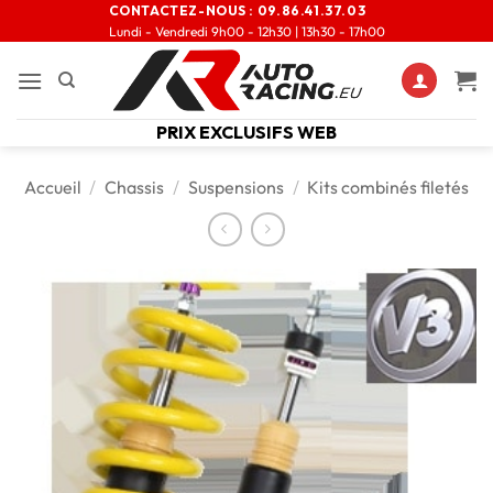
CONTACTEZ-NOUS :
09.86.41.37.03
Lundi - Vendredi 9h00 - 12h30 | 13h30 - 17h00
PRIX EXCLUSIFS WEB
Accueil
/
Chassis
/
Suspensions
/
Kits combinés filetés