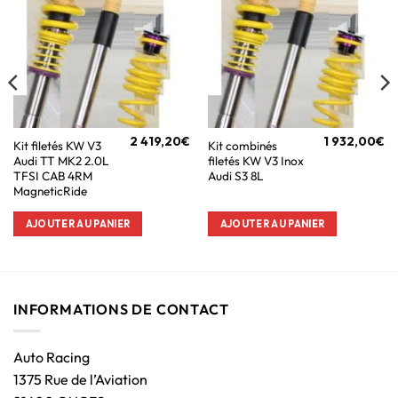
2 419,20
€
1 932,00
€
Kit filetés KW V3
Kit combinés
Audi TT MK2 2.0L
filetés KW V3 Inox
TFSI CAB 4RM
Audi S3 8L
MagneticRide
AJOUTER AU PANIER
AJOUTER AU PANIER
INFORMATIONS DE CONTACT
Auto Racing
1375 Rue de l’Aviation