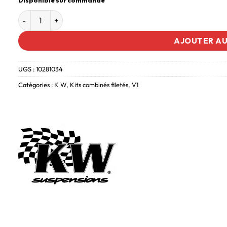
AJOUTER AU
UGS :
10281034
Catégories :
K W
,
Kits combinés filetés
,
V1