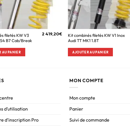
2 419,20
€
és filetés KW V3
Kit combinés filetés KW V1 Inox
 RS4 B7 Cab/Break
Audi TT MK1 1.8T
 AU PANIER
AJOUTER AU PANIER
ES
MON COMPTE
 centre
Mon compte
s d’utilisation
Panier
e d’inscription Pro
Suivi de commande