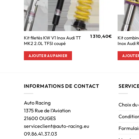
1 310,40
€
Kit filetés KW V1 Inox Audi TT
Kit combin
MK2 2.0L TFSI coupé
Inox Audi
AJOUTER AU PANIER
AJOUTER
INFORMATIONS DE CONTACT
SERVIC
Auto Racing
Choix du
1375 Rue de l’Aviation
Condition
21600 OUGES
serviceclient@auto-racing.eu
Formulair
09.86.41.37.03