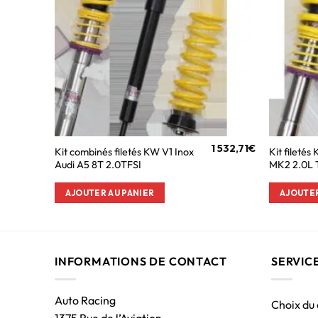
1 532,71
€
Kit combinés filetés KW V1 Inox
Kit filetés
Audi A5 8T 2.0TFSI
MK2 2.0L 
AJOUTER AU PANIER
AJOUTER
INFORMATIONS DE CONTACT
SERVIC
Auto Racing
Choix du
1375 Rue de l’Aviation