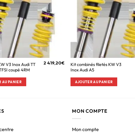
2 419,20
€
 KW V3 Inox Audi TT
Kit combinés filetés KW V3
TFSI coupé 4RM
Inox Audi A5
 AU PANIER
AJOUTER AU PANIER
ES
MON COMPTE
 centre
Mon compte