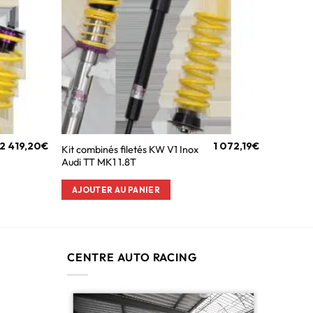
2 419,20
€
1 072,19
€
Kit combinés filetés KW V1 Inox
Audi TT MK1 1.8T
AJOUTER AU PANIER
CENTRE AUTO RACING