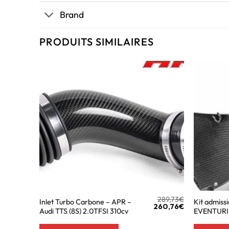
Brand
PRODUITS SIMILAIRES
289,73
€
Inlet Turbo Carbone – APR –
Kit admiss
260,76
€
Audi TTS (8S) 2.0TFSI 310cv
EVENTURI 