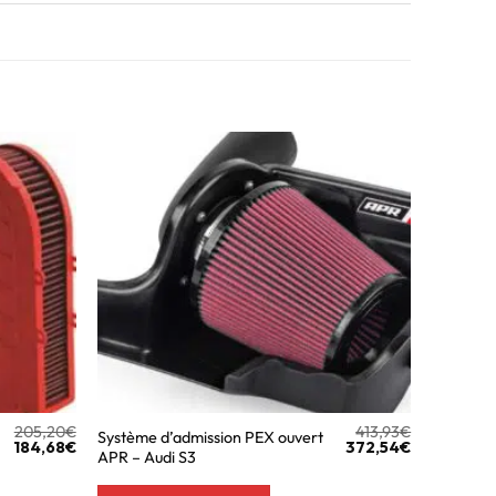
205,20
€
413,93
€
Système d’admission PEX ouvert
184,68
€
372,54
€
APR – Audi S3