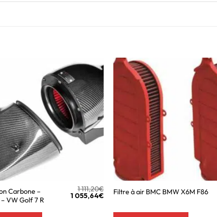
1 111,20
€
ion Carbone –
Filtre à air BMC BMW X6M F86
1 055,64
€
– VW Golf 7 R