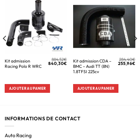
884,52
€
284,40
€
Kit admission
Kit admission CDA –
840,30
€
255,96
€
Racing Polo R WRC
BMC – Audi TT (8N)
1.8TFSI 225cv
AJOUTER AU PANIER
AJOUTER AU PANIER
INFORMATIONS DE CONTACT
Auto Racing