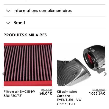
Informations complémentaires
Brand
PRODUITS SIMILAIRES
75,60
€
1 111,20
€
Filtre à air BMC BMW
Kit admission
68,04
€
1 055,64
€
328I F30/F31
Carbone –
EVENTURI – VW
Golf 7.5 GTI