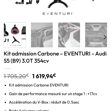
Kit admission Carbone – EVENTURI – Audi
S5 (B9) 3.0T 354cv
1 705,20
€
1 619,94
€
Kit admission Carbone EVENTURI
Gain de performance mesuré sur un stage 1 : +17cv
Accélération du V-Box : réduit de 0.5sec
Boite à air gros volume