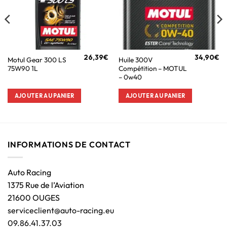
26,39
€
34,90
€
Motul Gear 300 LS
Huile 300V
75W90 1L
Compétition – MOTUL
– 0w40
AJOUTER AU PANIER
AJOUTER AU PANIER
INFORMATIONS DE CONTACT
Auto Racing
1375 Rue de l’Aviation
21600 OUGES
serviceclient@auto-racing.eu
09.86.41.37.03