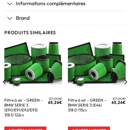
Informations complémentaires
Brand
PRODUITS SIMILAIRES
87,00
€
87,00
€
Filtre à air – GREEN –
Filtre à air – GREEN –
65,26
€
65,26
€
BMW SERIE 3
BMW SERIE 3 (E46)
(E90/E91/E92/E93)
318 D 115cv
318 D 122cv