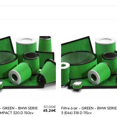
87,00
€
ir – GREEN – BMW SERIE
Filtre à air – GREEN – BMW SERIE
65,26
€
OMPACT 320 D 150cv
3 (E46) 318 D 115cv