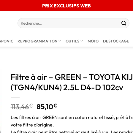
PRIX EXCLUSIFS WEB
APOVIC
REPROGRAMMATION
OUTILS
MOTO
DESTOCKAGE
Filtre à air – GREEN – TOYOTA
(TGN4/KUN4) 2.5L D4-D 102cv
113,46
€
85,10
€
Les filtres à air GREEN sont en coton naturel tissé, prêt à l’
votre filtre d’origine.
Le filtre à air peut être nettoyé et réutilisé à vie. Les pro