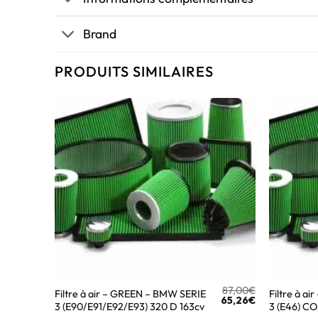
Brand
PRODUITS SIMILAIRES
87,00
€
Filtre à air – GREEN – BMW SERIE
Filtre à a
65,26
€
3 (E90/E91/E92/E93) 320 D 163cv
3 (E46) C