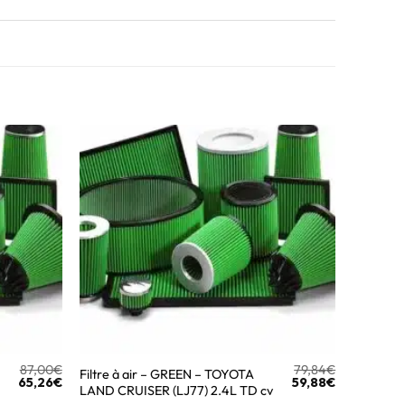
87,00
€
79,84
€
Filtre à air – GREEN – TOYOTA
65,26
€
59,88
€
LAND CRUISER (LJ77) 2.4L TD cv