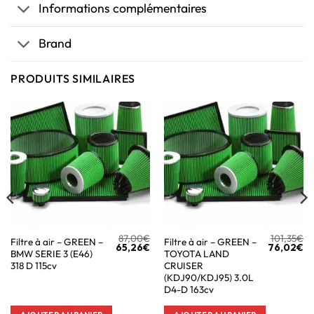
Informations complémentaires
Brand
PRODUITS SIMILAIRES
87,00
€
101,35
€
Filtre à air – GREEN –
Filtre à air – GREEN –
65,26
€
76,02
€
BMW SERIE 3 (E46)
TOYOTA LAND
318 D 115cv
CRUISER
(KDJ90/KDJ95) 3.0L
D4-D 163cv