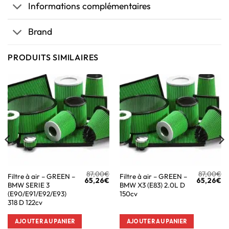
Informations complémentaires
Brand
PRODUITS SIMILAIRES
87,00
€
87,00
€
Filtre à air – GREEN –
Filtre à air – GREEN –
65,26
€
65,26
€
BMW SERIE 3
BMW X3 (E83) 2.0L D
(E90/E91/E92/E93)
150cv
318 D 122cv
AJOUTER AU PANIER
AJOUTER AU PANIER