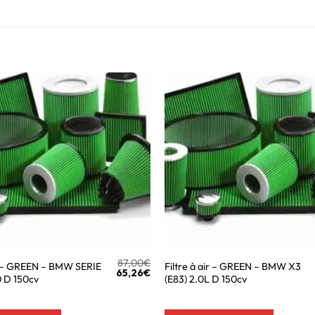
87,00
€
ir – GREEN – BMW SERIE
Filtre à air – GREEN – BMW X3
65,26
€
0 D 150cv
(E83) 2.0L D 150cv