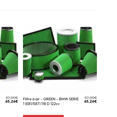
87,00
€
87,00
€
Filtre à air – GREEN – BMW SERIE
65,26
€
65,26
€
1 (E81/E87) 118 D 122cv