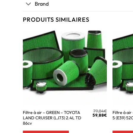
Brand
PRODUITS SIMILAIRES
79,84
€
Filtre à air – GREEN – TOYOTA
Filtre à a
59,88
€
LAND CRUISER (LJ73) 2.4L TD
5 (E39) 52
86cv