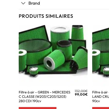
Brand
PRODUITS SIMILAIRES
132,00
€
Filtre à air – GREEN – MERCEDES
Filtre à a
99,00
€
C CLASSE (W203/C203/S203)
LAND CRUI
280 CDI 190cv
90cv