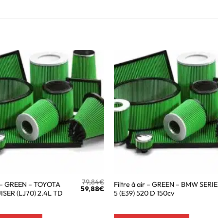
79,84
€
ir – GREEN – TOYOTA
Filtre à air – GREEN – BMW SERIE
59,88
€
SER (LJ70) 2.4L TD
5 (E39) 520 D 150cv