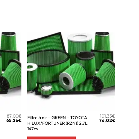
87,00
€
101,35
€
Filtre à air – GREEN – TOYOTA
65,26
€
76,02
€
HILUX/FORTUNER (RZN1) 2.7L
147cv