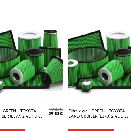
79,84
€
ir – GREEN – TOYOTA
Filtre à air – GREEN – TOYOTA
59,88
€
SER (LJ77) 2.4L TD cv
LAND CRUISER (LJ70) 2.4L D cv