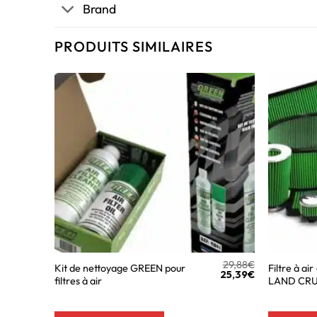
Brand
PRODUITS SIMILAIRES
29,88
€
Kit de nettoyage GREEN pour
Filtre à a
25,39
€
filtres à air
LAND CRUI