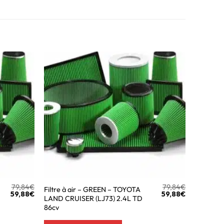
79,84
€
79,84
€
Filtre à air – GREEN – TOYOTA
59,88
€
59,88
€
LAND CRUISER (LJ73) 2.4L TD
86cv