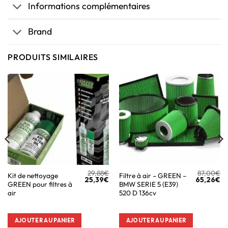
Informations complémentaires
Brand
PRODUITS SIMILAIRES
29,88
€
87,00
€
Kit de nettoyage
Filtre à air – GREEN –
25,39
€
65,26
€
GREEN pour filtres à
BMW SERIE 5 (E39)
air
520 D 136cv
AJOUTER AU PANIER
AJOUTER AU PANIER