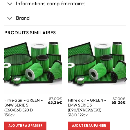
Informations complémentaires
Brand
PRODUITS SIMILAIRES
87,00
€
87,00
€
Filtre à air – GREEN –
Filtre à air – GREEN –
65,26
€
65,26
€
BMW SERIE 5
BMW SERIE 3
(E60/E61) 520 D
(E90/E91/E92/E93)
150cv
318 D 122cv
AJOUTER AU PANIER
AJOUTER AU PANIER