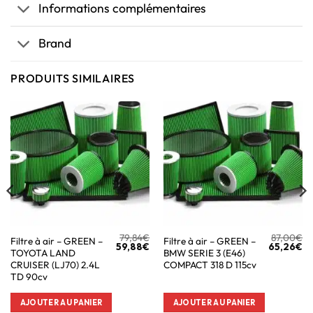
Informations complémentaires
Brand
PRODUITS SIMILAIRES
79,84
€
87,00
€
Filtre à air – GREEN –
Filtre à air – GREEN –
59,88
€
65,26
€
TOYOTA LAND
BMW SERIE 3 (E46)
CRUISER (LJ70) 2.4L
COMPACT 318 D 115cv
TD 90cv
AJOUTER AU PANIER
AJOUTER AU PANIER