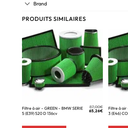
Brand
PRODUITS SIMILAIRES
87,00
€
Filtre à air – GREEN – BMW SERIE
Filtre à a
65,26
€
5 (E39) 520 D 136cv
3 (E46) C