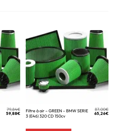
79,84
€
87,00
€
Filtre à air – GREEN – BMW SERIE
59,88
€
65,26
€
3 (E46) 320 CD 150cv