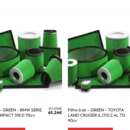
87,00
€
ir – GREEN – BMW SERIE
Filtre à air – GREEN – TOYOTA
65,26
€
OMPACT 318 D 115cv
LAND CRUISER (LJ70) 2.4L TD
90cv