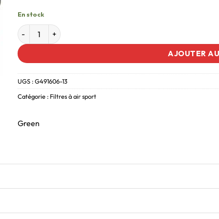
En stock
AJOUTER AU
UGS :
G491606-13
Catégorie :
Filtres à air sport
Green