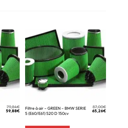
79,84
€
87,00
€
Filtre à air – GREEN – BMW SERIE
59,88
€
65,26
€
5 (E60/E61) 520 D 150cv