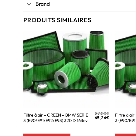
Brand
PRODUITS SIMILAIRES
87,00
€
Filtre à air – GREEN – BMW SERIE
Filtre à a
65,26
€
3 (E90/E91/E92/E93) 320 D 163cv
3 (E90/E91