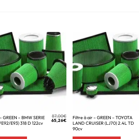
87,00
€
ir – GREEN – BMW SERIE
Filtre à air – GREEN – TOYOTA
65,26
€
/E92/E93) 318 D 122cv
LAND CRUISER (LJ70) 2.4L TD
90cv