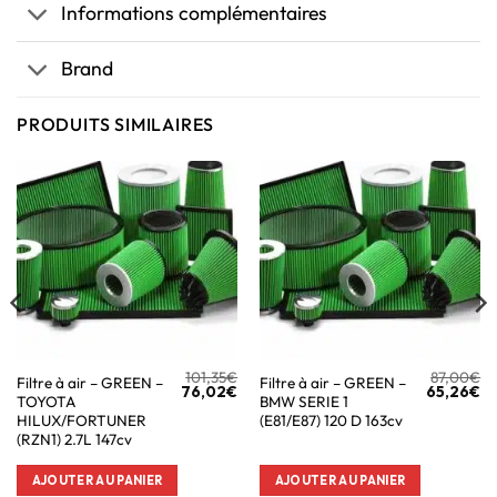
Informations complémentaires
Brand
PRODUITS SIMILAIRES
101,35
€
87,00
€
Filtre à air – GREEN –
Filtre à air – GREEN –
76,02
€
65,26
€
TOYOTA
BMW SERIE 1
HILUX/FORTUNER
(E81/E87) 120 D 163cv
(RZN1) 2.7L 147cv
AJOUTER AU PANIER
AJOUTER AU PANIER