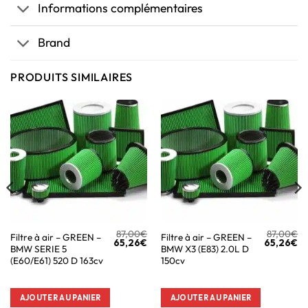
Informations complémentaires
Brand
PRODUITS SIMILAIRES
87,00
€
87,00
€
Filtre à air – GREEN –
Filtre à air – GREEN –
65,26
€
65,26
€
BMW SERIE 5
BMW X3 (E83) 2.0L D
(E60/E61) 520 D 163cv
150cv
AJOUTER AU PANIER
AJOUTER AU PANIER