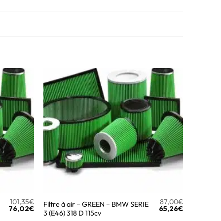
101,35
€
87,00
€
Filtre à air – GREEN – BMW SERIE
76,02
€
65,26
€
3 (E46) 318 D 115cv