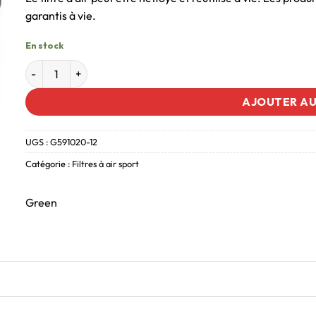
garantis à vie.
En stock
AJOUTER AU
UGS :
G591020-12
Catégorie :
Filtres à air sport
Green