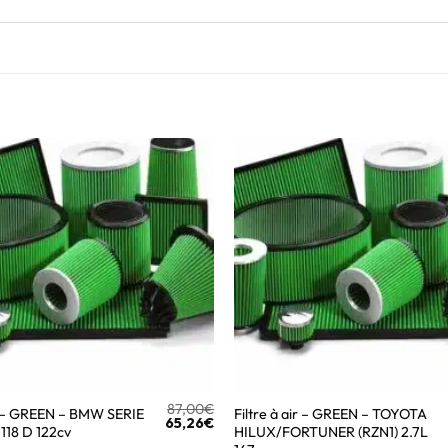
87,00
€
ir – GREEN – BMW SERIE
Filtre à air – GREEN – TOYOTA
65,26
€
 118 D 122cv
HILUX/FORTUNER (RZN1) 2.7L