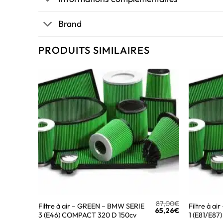
Brand
PRODUITS SIMILAIRES
87,00
€
Filtre à air – GREEN – BMW SERIE
Filtre à a
65,26
€
3 (E46) COMPACT 320 D 150cv
1 (E81/E87)