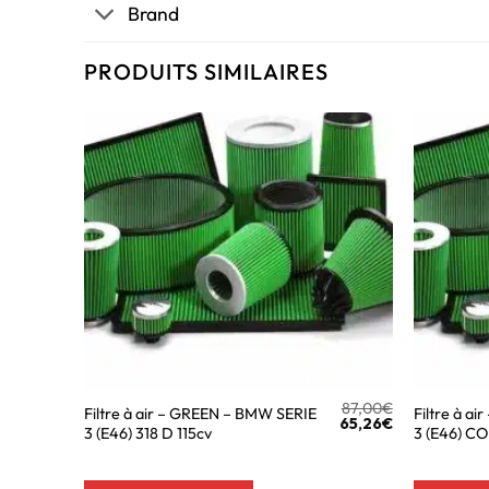
Brand
PRODUITS SIMILAIRES
87,00
€
Filtre à air – GREEN – BMW SERIE
Filtre à a
65,26
€
3 (E46) 318 D 115cv
3 (E46) C