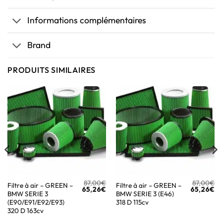
Informations complémentaires
Brand
PRODUITS SIMILAIRES
87,00
€
87,00
€
Filtre à air – GREEN –
Filtre à air – GREEN –
65,26
€
65,26
€
BMW SERIE 3
BMW SERIE 3 (E46)
(E90/E91/E92/E93)
318 D 115cv
320 D 163cv