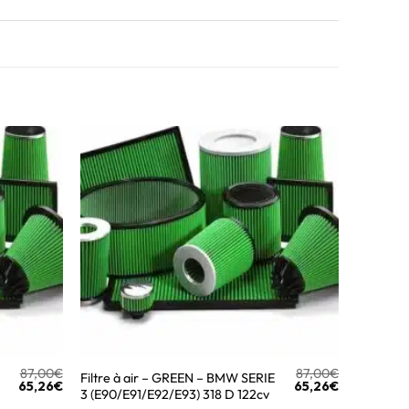
87,00
€
87,00
€
Filtre à air – GREEN – BMW SERIE
65,26
€
65,26
€
3 (E90/E91/E92/E93) 318 D 122cv