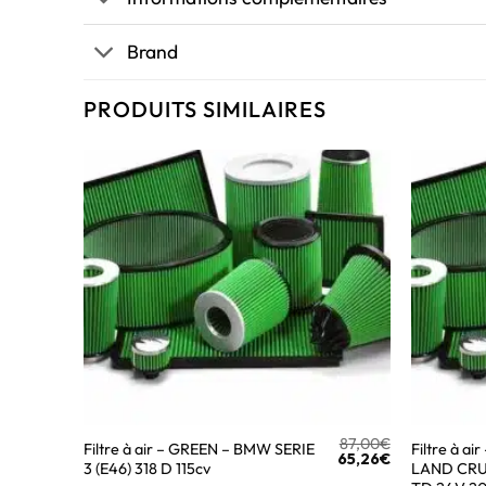
Brand
PRODUITS SIMILAIRES
87,00
€
Filtre à air – GREEN – BMW SERIE
Filtre à a
65,26
€
3 (E46) 318 D 115cv
LAND CRUI