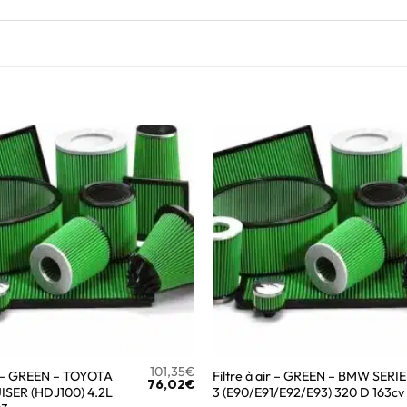
101,35
€
ir – GREEN – TOYOTA
Filtre à air – GREEN – BMW SERIE
76,02
€
SER (HDJ100) 4.2L
3 (E90/E91/E92/E93) 320 D 163cv