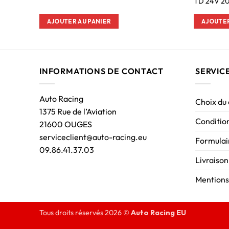
TD 24V 2
AJOUTER AU PANIER
AJOUTER
INFORMATIONS DE CONTACT
SERVIC
Auto Racing
Choix du
1375 Rue de l’Aviation
Condition
21600 OUGES
serviceclient@auto-racing.eu
Formulair
09.86.41.37.03
Livraison
Mentions
Tous droits réservés 2026 ©
Auto Racing EU