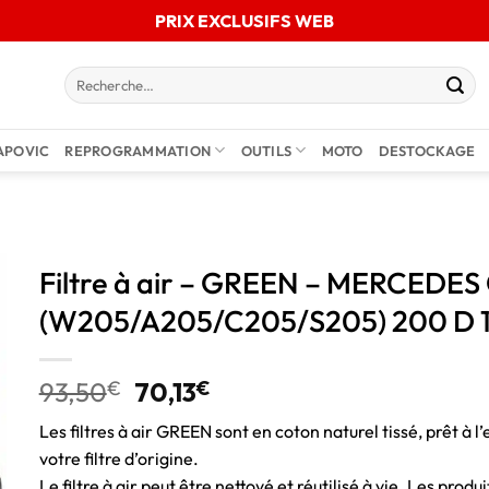
PRIX EXCLUSIFS WEB
APOVIC
REPROGRAMMATION
OUTILS
MOTO
DESTOCKAGE
Filtre à air – GREEN – MERCEDES
(W205/A205/C205/S205) 200 D 
93,50
€
70,13
€
Les filtres à air GREEN sont en coton naturel tissé, prêt à l’
votre filtre d’origine.
Le filtre à air peut être nettoyé et réutilisé à vie. Les pro