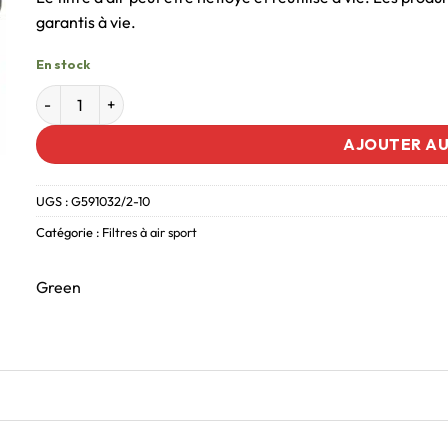
garantis à vie.
En stock
AJOUTER AU
UGS :
G591032/2-10
Catégorie :
Filtres à air sport
Green