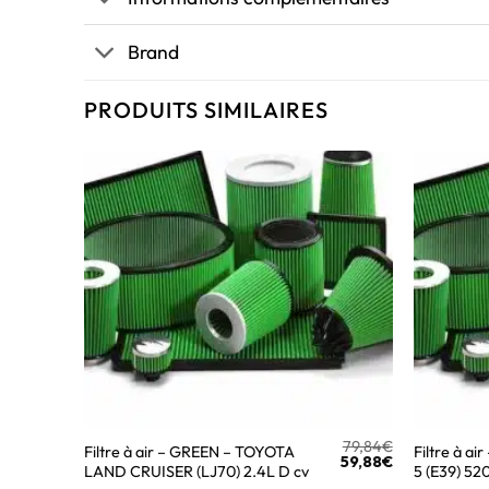
Brand
PRODUITS SIMILAIRES
79,84
€
Filtre à air – GREEN – TOYOTA
Filtre à a
59,88
€
LAND CRUISER (LJ70) 2.4L D cv
5 (E39) 52