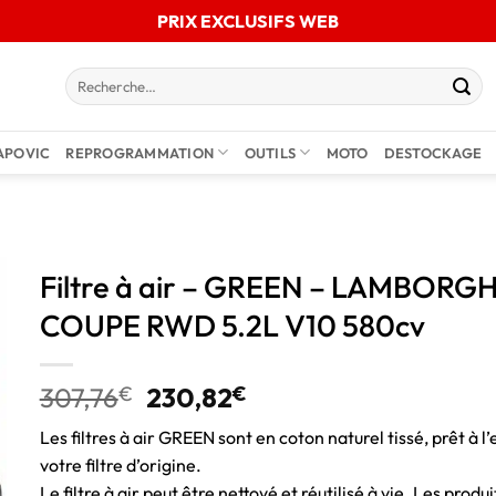
PRIX EXCLUSIFS WEB
APOVIC
REPROGRAMMATION
OUTILS
MOTO
DESTOCKAGE
Filtre à air – GREEN – LAMBOR
COUPE RWD 5.2L V10 580cv
307,76
€
230,82
€
Les filtres à air GREEN sont en coton naturel tissé, prêt à l’
votre filtre d’origine.
Le filtre à air peut être nettoyé et réutilisé à vie. Les pro