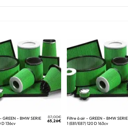
87,00
€
ir – GREEN – BMW SERIE
Filtre à air – GREEN – BMW SERIE
65,26
€
0 D 136cv
1 (E81/E87) 120 D 163cv