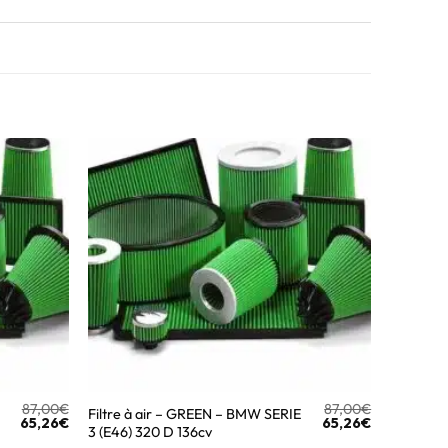
87,00
€
87,00
€
Filtre à air – GREEN – BMW SERIE
65,26
€
65,26
€
3 (E46) 320 D 136cv