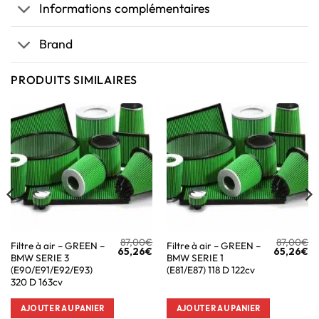
Informations complémentaires
Brand
PRODUITS SIMILAIRES
87,00
€
87,00
€
Filtre à air – GREEN –
Filtre à air – GREEN –
65,26
€
65,26
€
BMW SERIE 3
BMW SERIE 1
(E90/E91/E92/E93)
(E81/E87) 118 D 122cv
320 D 163cv
AJOUTER AU PANIER
AJOUTER AU PANIER