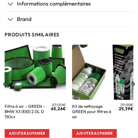
Informations complémentaires
Brand
PRODUITS SIMILAIRES
87,00
€
29,88
€
Filtre à air – GREEN –
Kit de nettoyage
65,26
€
25,39
€
BMW X3 (E83) 2.0L D
GREEN pour filtres à
150cv
air
AJOUTER AU PANIER
AJOUTER AU PANIER