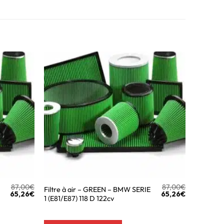
87,00
€
87,00
€
Filtre à air – GREEN – BMW SERIE
65,26
€
65,26
€
1 (E81/E87) 118 D 122cv