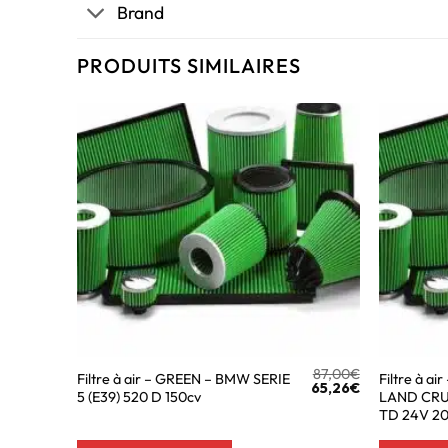
Brand
PRODUITS SIMILAIRES
87,00
€
Filtre à air – GREEN – BMW SERIE
Filtre à a
65,26
€
5 (E39) 520 D 150cv
LAND CRUI
TD 24V 2