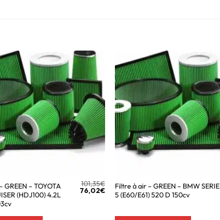
101,35
€
ir – GREEN – TOYOTA
Filtre à air – GREEN – BMW SERIE
76,02
€
SER (HDJ100) 4.2L
5 (E60/E61) 520 D 150cv
03cv